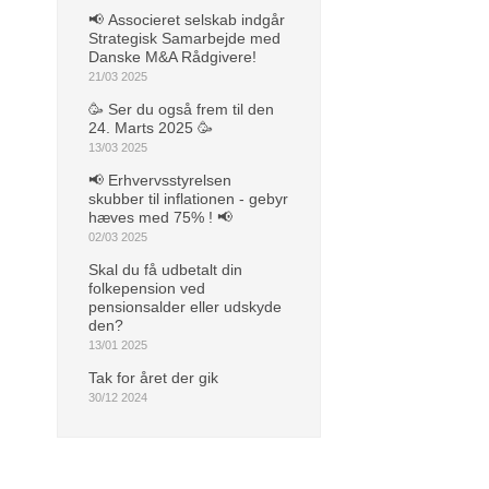
📢 Associeret selskab indgår
Strategisk Samarbejde med
Danske M&A Rådgivere!
21/03 2025
🥳 Ser du også frem til den
24. Marts 2025 🥳
13/03 2025
📢 Erhvervsstyrelsen
skubber til inflationen - gebyr
hæves med 75% ! 📢
02/03 2025
Skal du få udbetalt din
folkepension ved
pensionsalder eller udskyde
den?
13/01 2025
Tak for året der gik
30/12 2024