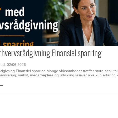
hvervsrådgivning Finansiel sparring
et d.
02/06 2026
dgivning Finansiel sparring Mange virksomheder træffer store beslutn
inansiering, vækst, medarbejdere og udvikling kræver ikke kun erfaring 