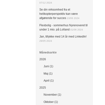
07/12 2024
Se din virksomhed fra et
helikopterperspektiv kan være
afgørende for succes
13/06 2024
Flexbolig - sommerhus Nyrenoveret til
under 1 mio. på Lolland
01/06 2024
Jan, tillykke med 14 år med LinkedIn!
29/05 2024
Månedsarkiv
2026
Juni (1)
Maj (1)
April (1)
2025
November (1)
Oktober (1)