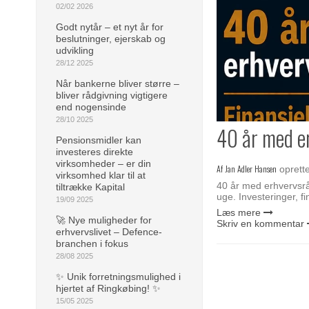
02/02 2026
Godt nytår – et nyt år for
beslutninger, ejerskab og
udvikling
28/12 2025
Når bankerne bliver større –
bliver rådgivning vigtigere
end nogensinde
28/10 2025
40 år med er
Pensionsmidler kan
investeres direkte
virksomheder – er din
Af
Jan Adler Hansen
oprett
virksomhed klar til at
40 år med erhvervsrå
tiltrække Kapital
uge. Investeringer, f
19/09 2025
Læs mere
🚀 Nye muligheder for
Skriv en kommentar
erhvervslivet – Defence-
branchen i fokus
28/08 2025
✨ Unik forretningsmulighed i
hjertet af Ringkøbing! ✨
15/05 2025