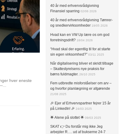
40 år med erhvervsrådgivning
Finansiel sparring
02/06 2026
40 år med erhvervsrådgivning Tømrer-
og snedkervirksomheder
19/05 2026
Hvad kan en VW Up lære os om god
forretningsdrift?
18/04 2026
“Hvad skal der egentlig til for at starte
sin egen virksomhed?”
03/11 2025
Når digitalisering bliver et skridt tilbage
– Skattestyrelsens nye praksis for
børns fuldmagter.
26/10 2025
inger hver eneste
Fem udbredte misforståelser om arv –
—...
og hvorfor planlægning er afgørende
21/08 2025
🎉 Ejer af Erhvervspartner fejrer 15 år
på LinkedIn! 🎉
24/03 2025
🌟 Alene på slottet 🌟
09/03 2025
SKAT 👉 Du forstår mig ikke Jeg
arbejder R…. ud af bukserne 24-7