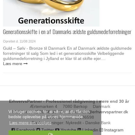
Generationsskifte i en af Danmarks ældste guldsmedeforretninger
Oprettet d.
11/08 2024
Guld – Sølv - Bronze til Danmark En af Danmark ældste guldsmede
forretninger til salg Som led i et generationsskifte Velbeliggende
guldsmedeforretning i Jylland er klar til at skifte ejer....
Læs mere
ErhvervsPartner - Professionel rådgivning i mere end 30 år
Ærtemarken 4
7080 Børkop
Danmark
Vi bruger cookies for at sikre, at du får den
Mobil nr.
:
+45 30 46 53 46
E-mail
:
din@erhvervspartner.dk
bedste oplevelse på vores hjemmeside.
CVR-nummer
:
10136598
Bankoplysninger
:
Nykredit - Danske Bank
Læs mere om cookies
Facebook
Twitter
Youtube
Linkedin
Instagram
Ok