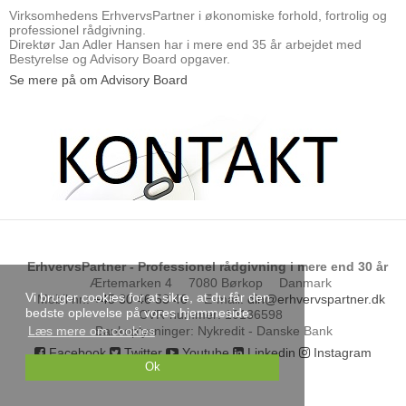
Virksomhedens ErhvervsPartner i økonomiske forhold, fortrolig og
professionel rådgivning.
Direktør Jan Adler Hansen har i mere end 35 år arbejdet med
Bestyrelse og Advisory Board opgaver.
Se mere på om Advisory Board
ErhvervsPartner - Professionel rådgivning i mere end 30 år
Ærtemarken 4
7080 Børkop
Danmark
Vi bruger cookies for at sikre, at du får den
Mobil nr.
:
+45 30 46 53 46
E-mail
:
din@erhvervspartner.dk
bedste oplevelse på vores hjemmeside.
CVR-nummer
:
10136598
Læs mere om cookies
Bankoplysninger
:
Nykredit - Danske Bank
Facebook
Twitter
Youtube
Linkedin
Instagram
Ok