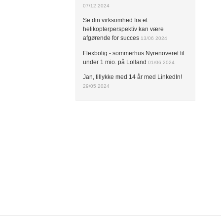
07/12 2024
Se din virksomhed fra et
helikopterperspektiv kan være
afgørende for succes
13/06 2024
Flexbolig - sommerhus Nyrenoveret til
under 1 mio. på Lolland
01/06 2024
Jan, tillykke med 14 år med LinkedIn!
29/05 2024