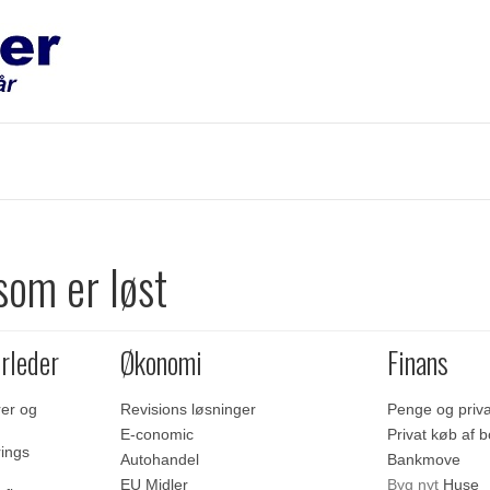
som er løst
rleder
Økonomi
Finans
er og
Revisions løsninger
Penge og priv
E-conomic
Privat køb af b
rings
Autohandel
Bankmove
EU Midler
Byg nyt
Huse