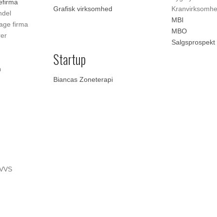
efirma
Grafisk virksomhed
Kranvirksomh
ndel
MBI
age firma
MBO
rer
Salgsprospekt
Startup
n
Biancas Zoneterapi
 VVS