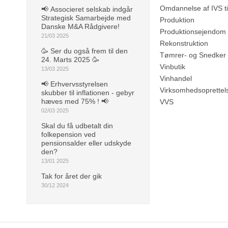
Omdannelse af IVS ti
📢 Associeret selskab indgår
Strategisk Samarbejde med
Produktion
Danske M&A Rådgivere!
Produktionsejendom
21/03 2025
Rekonstruktion
🥳 Ser du også frem til den
Tømrer- og Snedker
24. Marts 2025 🥳
Vinbutik
13/03 2025
Vinhandel
📢 Erhvervsstyrelsen
Virksomhedsoprettel
skubber til inflationen - gebyr
hæves med 75% ! 📢
VVS
02/03 2025
Skal du få udbetalt din
folkepension ved
pensionsalder eller udskyde
den?
13/01 2025
Tak for året der gik
30/12 2024