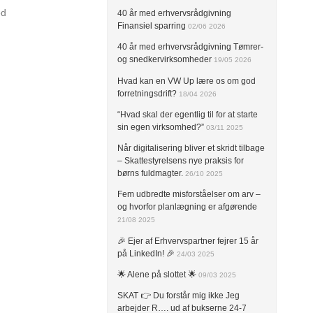
ed
40 år med erhvervsrådgivning
Finansiel sparring
02/06 2026
40 år med erhvervsrådgivning Tømrer-
og snedkervirksomheder
19/05 2026
Hvad kan en VW Up lære os om god
forretningsdrift?
18/04 2026
“Hvad skal der egentlig til for at starte
sin egen virksomhed?”
03/11 2025
Når digitalisering bliver et skridt tilbage
– Skattestyrelsens nye praksis for
børns fuldmagter.
26/10 2025
Fem udbredte misforståelser om arv –
og hvorfor planlægning er afgørende
21/08 2025
🎉 Ejer af Erhvervspartner fejrer 15 år
på LinkedIn! 🎉
24/03 2025
🌟 Alene på slottet 🌟
09/03 2025
SKAT 👉 Du forstår mig ikke Jeg
arbejder R…. ud af bukserne 24-7