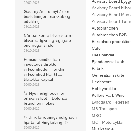
Advisory Board bygg
02/02 2026
Advisory Board bilha
Godt nytår – et nyt år for
Advisory Board Mont
beslutninger, ejerskab og
Advisory Board Tøm
udvikling
28/12 2025
Autobranchen
Autobranchen B2B
Når bankerne bliver større –
bliver rådgivning vigtigere
Bordplade produktio
end nogensinde
Cafe
28/10 2025
Detalhandel
Pensionsmidler kan
Ejendomsselskab
investeres direkte
Fabrik
virksomheder – er din
virksomhed klar til at
Generationsskifte
tiltrække Kapital
Healthcare
19/09 2025
Hobbyartikler
🚀 Nye muligheder for
Kellers Park Wine
erhvervslivet – Defence-
Lynggaard Petersen
branchen i fokus
MB Transport
28/08 2025
MBO
✨ Unik forretningsmulighed i
MC - Motorcykler
hjertet af Ringkøbing! ✨
15/05 2025
Musikstudie