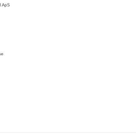
l ApS
se