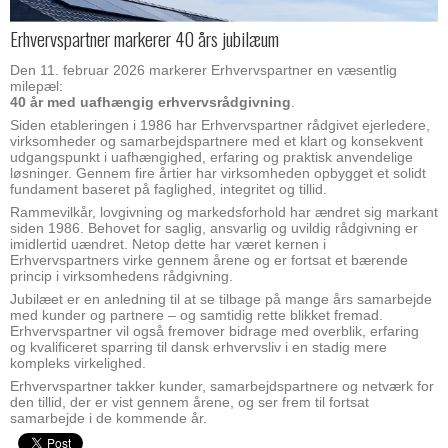
Erhvervspartner markerer 40 års jubilæum
Den 11. februar 2026 markerer Erhvervspartner en væsentlig
milepæl:
40 år med uafhængig erhvervsrådgivning
.
Siden etableringen i 1986 har Erhvervspartner rådgivet ejerledere,
virksomheder og samarbejdspartnere med et klart og konsekvent
udgangspunkt i uafhængighed, erfaring og praktisk anvendelige
løsninger. Gennem fire årtier har virksomheden opbygget et solidt
fundament baseret på faglighed, integritet og tillid.
Rammevilkår, lovgivning og markedsforhold har ændret sig markant
siden 1986. Behovet for saglig, ansvarlig og uvildig rådgivning er
imidlertid uændret. Netop dette har været kernen i
Erhvervspartners virke gennem årene og er fortsat et bærende
princip i virksomhedens rådgivning.
Jubilæet er en anledning til at se tilbage på mange års samarbejde
med kunder og partnere – og samtidig rette blikket fremad.
Erhvervspartner vil også fremover bidrage med overblik, erfaring
og kvalificeret sparring til dansk erhvervsliv i en stadig mere
kompleks virkelighed.
Erhvervspartner takker kunder, samarbejdspartnere og netværk for
den tillid, der er vist gennem årene, og ser frem til fortsat
samarbejde i de kommende år.