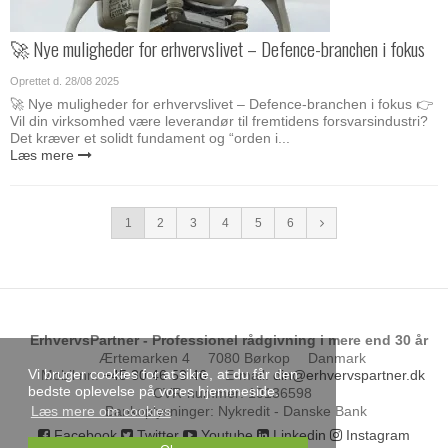
🚀 Nye muligheder for erhvervslivet – Defence-branchen i fokus
Oprettet d.
28/08 2025
🚀 Nye muligheder for erhvervslivet – Defence-branchen i fokus 👉
Vil din virksomhed være leverandør til fremtidens forsvarsindustri?
Det kræver et solidt fundament og “orden i...
Læs mere
1
2
3
4
5
6
ErhvervsPartner - Professionel rådgivning i mere end 30 år
Ærtemarken 4
7080 Børkop
Danmark
Vi bruger cookies for at sikre, at du får den
Mobil nr.
:
+45 30 46 53 46
E-mail
:
din@erhvervspartner.dk
bedste oplevelse på vores hjemmeside.
CVR-nummer
:
10136598
Bankoplysninger
:
Nykredit - Danske Bank
Læs mere om cookies
Facebook
Twitter
Youtube
Linkedin
Instagram