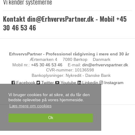
Vi kender systemerne
Kontakt din@ErhvervsPartner.dk - Mobil +45
30 46 53 46
ErhvervsPartner - Professionel rådgivning i mere end 30 år
Ærtemarken 4
7080 Børkop
Danmark
Mobil nr.
:
+45 30 46 53 46
E-mail
:
din@erhvervspartner.dk
CVR-nummer
:
10136598
Bankoplysninger
:
Nykredit - Danske Bank
Facebook
Twitter
Youtube
Linkedin
Instagram
Vi bruger cookies for at sikre, at du får den
bedste oplevelse på vores hjemmeside.
Læs mere om cookies
Ok