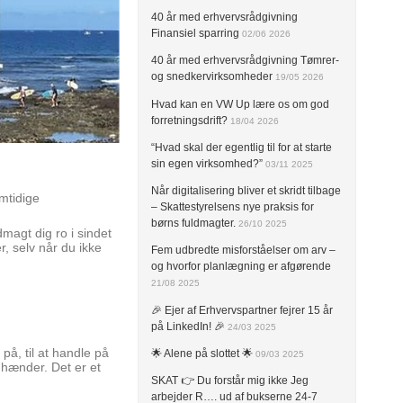
40 år med erhvervsrådgivning
Finansiel sparring
02/06 2026
40 år med erhvervsrådgivning Tømrer-
og snedkervirksomheder
19/05 2026
Hvad kan en VW Up lære os om god
forretningsdrift?
18/04 2026
“Hvad skal der egentlig til for at starte
sin egen virksomhed?”
03/11 2025
Når digitalisering bliver et skridt tilbage
emtidige
– Skattestyrelsens nye praksis for
børns fuldmagter.
26/10 2025
magt dig ro i sindet
r, selv når du ikke
Fem udbredte misforståelser om arv –
og hvorfor planlægning er afgørende
21/08 2025
🎉 Ejer af Erhvervspartner fejrer 15 år
på LinkedIn! 🎉
24/03 2025
på, til at handle på
🌟 Alene på slottet 🌟
09/03 2025
 hænder. Det er et
SKAT 👉 Du forstår mig ikke Jeg
arbejder R…. ud af bukserne 24-7