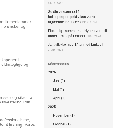
07/12 2024
Se din virksomhed fra et
helikopterperspektiv kan være
m familiemedlemmer
afgørende for succes
13/06 2024
dine ønsker og
Flexbolig - sommerhus Nyrenoveret til
under 1 mio. på Lolland
01/06 2024
Jan, tillykke med 14 år med LinkedIn!
29/05 2024
eksperter i
dsfuldmægtige og
Månedsarkiv
2026
Juni (1)
Maj (1)
esser og sikrer, at
April (1)
investering i din
2025
November (1)
professionalisme,
stemt løsning. Vores
Oktober (1)