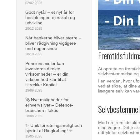
02/02 2026
Godt nytår – et nyt år for
beslutninger, ejerskab og
udvikling
28/12 2025
Når bankerne bliver større –
bliver rådgivning vigtigere
end nogensinde
Fremtidsfuldma
28/10 2025
Pensionsmidler kan
investeres direkte
At oprette en fremtids
selvbestemmelse og 
virksomheder – er din
virksomhed klar til at
I en verden, hvor ufo
tiltrække Kapital
ved at sikre, at dine
19/09 2025
længere selv kan va
🚀 Nye muligheder for
erhvervslivet – Defence-
Selvbestemmel
branchen i fokus
28/08 2025
Med en fremtidsfuldma
✨ Unik forretningsmulighed i
dine vegne. Dette ska
hjertet af Ringkøbing! ✨
udtryk for selvbestem
15/05 2025