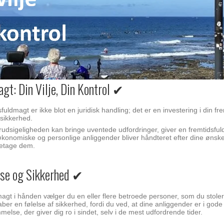
gt: Din Vilje, Din Kontrol ✔
fuldmagt er ikke blot en juridisk handling; det er en investering i din fr
sikkerhed.
rudsigeligheden kan bringe uventede udfordringer, giver en fremtidsfuld
 økonomiske og personlige anliggender bliver håndteret efter dine ønske
retage dem.
se og Sikkerhed ✔
gt i hånden vælger du en eller flere betroede personer, som du stoler 
ber en følelse af sikkerhed, fordi du ved, at dine anliggender er i gode
melse, der giver dig ro i sindet, selv i de mest udfordrende tider.