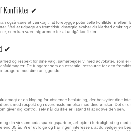
f Konflikter ✔
kan også være et værktøj til at forebygge potentielle konflikter melle
enter. Ved at udpege en fremtidsfuldmægtig skaber du klarhed omkring 
lser, som kan være afgørende for at undgå konflikter.
hed ✔
 klarhed og respekt for dine valg, samarbejder vi med advokater, som er 
tidsfuldmagter. De fungerer som en essentiel ressource for den fremti
l interagere med dine anliggender.
sfuldmagt er en klog og forudseende beslutning, der beskytter dine inter
dteres med respekt og i overensstemmelse med dine ønsker. Det er en 
m giver dig kontrol, selv når du ikke er i stand til at udøve den selv.
in og din virksomheds sparringspartner, arbejder i fortrolighed og med 
re end 35 år. Vi er uvildige og har ingen interesse i, at du vælger en be