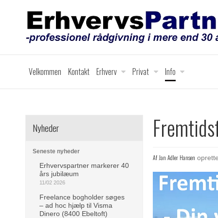
Velkommen
Kontakt
Erhverv
Privat
Info
Fremtidsf
Nyheder
Seneste nyheder
Af
Jan Adler Hansen
oprett
Erhvervspartner markerer 40
års jubilæum
11/02 2026
Freelance bogholder søges
– ad hoc hjælp til Visma
Dinero (8400 Ebeltoft)