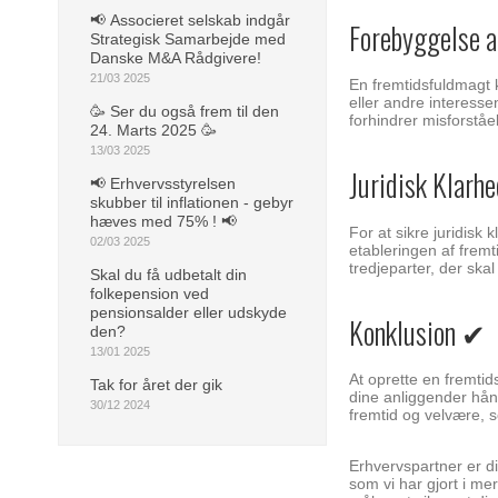
📢 Associeret selskab indgår
Forebyggelse a
Strategisk Samarbejde med
Danske M&A Rådgivere!
21/03 2025
En fremtidsfuldmagt 
eller andre interess
🥳 Ser du også frem til den
forhindrer misforståe
24. Marts 2025 🥳
13/03 2025
Juridisk Klar
📢 Erhvervsstyrelsen
skubber til inflationen - gebyr
hæves med 75% ! 📢
For at sikre juridisk
02/03 2025
etableringen af frem
tredjeparter, der ska
Skal du få udbetalt din
folkepension ved
pensionsalder eller udskyde
Konklusion ✔
den?
13/01 2025
At oprette en fremtid
Tak for året der gik
dine anliggender hån
30/12 2024
fremtid og velvære, so
Erhvervspartner er d
som vi har gjort i me