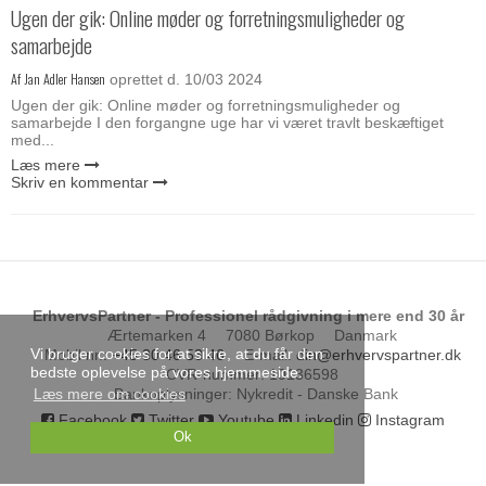
Ugen der gik: Online møder og forretningsmuligheder og
samarbejde
Af
Jan Adler Hansen
oprettet d.
10/03 2024
Ugen der gik: Online møder og forretningsmuligheder og
samarbejde I den forgangne uge har vi været travlt beskæftiget
med...
Læs mere
Skriv en kommentar
ErhvervsPartner - Professionel rådgivning i mere end 30 år
Ærtemarken 4
7080 Børkop
Danmark
Vi bruger cookies for at sikre, at du får den
Mobil nr.
:
+45 30 46 53 46
E-mail
:
din@erhvervspartner.dk
bedste oplevelse på vores hjemmeside.
CVR-nummer
:
10136598
Bankoplysninger
:
Nykredit - Danske Bank
Læs mere om cookies
Facebook
Twitter
Youtube
Linkedin
Instagram
Ok